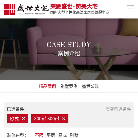
荣耀盛世
铸美大宅
国内大型个性化高端家居整体服务商
网站首页
案例介绍
CASE STUDY
案例介绍
设计大师
热门楼盘
精品案例
别墅案例
盛世公装
全案设计
盛世软装
已选条件：
清空筛选条件
欧式
300㎡-500㎡
盛世精工
装修户型：
不限
平层
复式
别墅
装修攻略