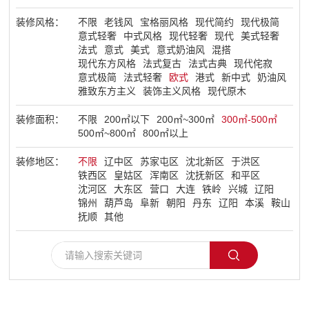
装修风格：
不限
老钱风
宝格丽风格
现代简约
现代极简
了解盛世
意式轻奢
中式风格
现代轻奢
现代
美式轻奢
法式
意式
美式
意式奶油风
混搭
现代东方风格
法式复古
法式古典
现代侘寂
意式极简
法式轻奢
欧式
港式
新中式
奶油风
雅致东方主义
装饰主义风格
现代原木
装修面积：
不限
200㎡以下
200㎡~300㎡
300㎡-500㎡
500㎡~800㎡
800㎡以上
装修地区：
不限
辽中区
苏家屯区
沈北新区
于洪区
铁西区
皇姑区
浑南区
沈抚新区
和平区
沈河区
大东区
营口
大连
铁岭
兴城
辽阳
锦州
葫芦岛
阜新
朝阳
丹东
辽阳
本溪
鞍山
抚顺
其他