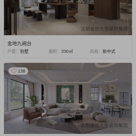
金地九阙台
户型：
别墅
面积：
330㎡
风格：
新中式
138