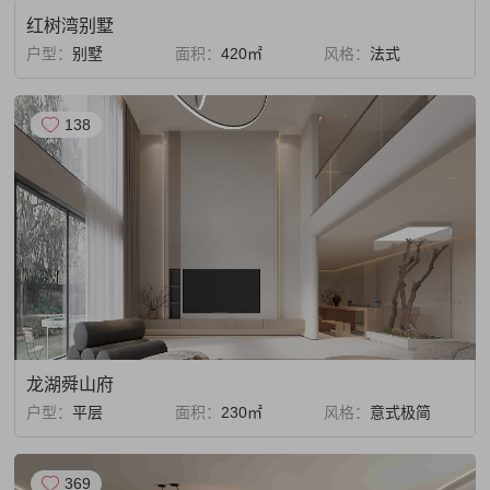
红树湾别墅
户型：
别墅
面积：
420㎡
风格：
法式
138
龙湖舜山府
户型：
平层
面积：
230㎡
风格：
意式极简
369