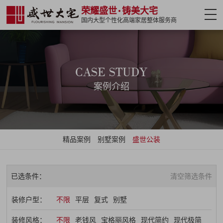
荣耀盛世
铸美大宅
国内大型个性化高端家居整体服务商
网站首页
案例介绍
CASE STUDY
案例介绍
设计大师
热门楼盘
精品案例
别墅案例
盛世公装
全案设计
盛世软装
已选条件：
清空筛选条件
盛世精工
装修户型：
不限
平层
复式
别墅
装修攻略
装修风格：
不限
老钱风
宝格丽风格
现代简约
现代极简