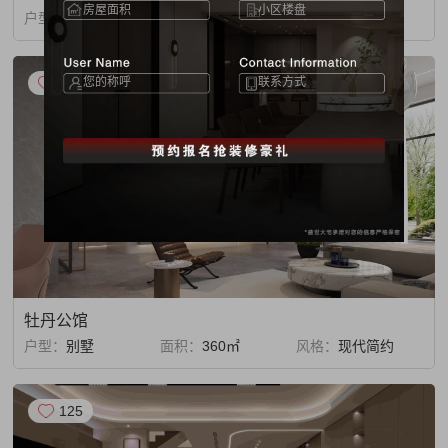
户型：
复式
面积：
400㎡
风格：
意式轻奢
140
牡丹公馆
户型：
别墅
面积：
360㎡
风格：
现代简约
125