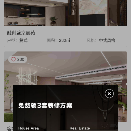
融创盛京宸苑
户型：
复式
面积：
280㎡
风格：
中式风格
230
容华府