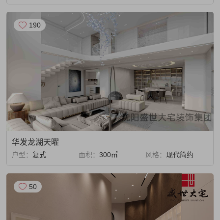
190
华发龙湖天曜
户型：
复式
面积：
300㎡
风格：
现代简约
50