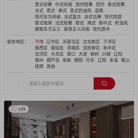
意式轻奢
中式风格
现代轻奢
现代
美式轻奢
法式
意式
美式
意式奶油风
混搭
了解盛世
现代东方风格
法式复古
法式古典
现代侘寂
意式极简
法式轻奢
欧式
港式
新中式
奶油风
雅致东方主义
装饰主义风格
现代原木
装修地区：
不限
辽中区
苏家屯区
沈北新区
于洪区
铁西区
皇姑区
浑南区
沈抚新区
和平区
沈河区
大东区
营口
大连
铁岭
兴城
辽阳
锦州
葫芦岛
阜新
朝阳
丹东
辽阳
本溪
鞍山
抚顺
其他
189