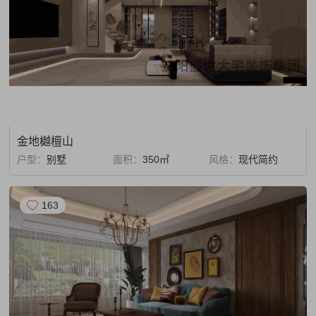
金地樾檀山
户型：
别墅
面积：
350㎡
风格：
现代简约
163