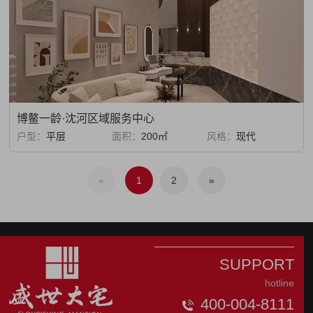
博鳌一龄·沈河区域服务中心
户型：
平层
面积：
200㎡
风格：
现代
«
1
2
»
SUPPORT
hotline
400-004-8111