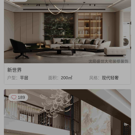
新世界
户型：
平层
面积：
200㎡
风格：
现代轻奢
189