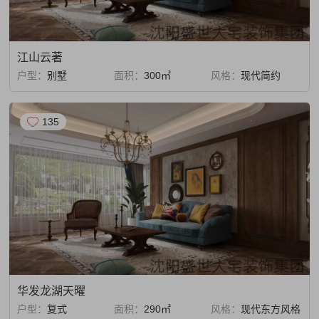
江山云著
户型：
别墅
面积：
300㎡
风格：
现代简约
135
华发龙湖天曜
户型：
复式
面积：
290㎡
风格：
现代东方风格