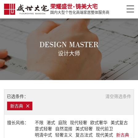
荣耀盛世
铸美大宅
国内大型个性化高端家居整体服务商
网站首页
案例介绍
DESIGN MASTER
设计大师
设计大师
热门楼盘
全案设计
已选条件：
清空筛选条件
盛世软装
新古典
盛世精工
擅长风格：
不限
港式
庭院
现代轻奢
欧式奢华
美式复古
意式轻奢
自然混搭
美式轻奢
现代前卫
明清中式
轻奢主义
复古法式
现代美式
新古典
装修攻略