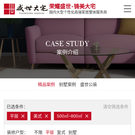
荣耀盛世
铸美大宅
国内大型个性化高端家居整体服务商
网站首页
案例介绍
CASE STUDY
案例介绍
设计大师
热门楼盘
精品案例
别墅案例
盛世公装
全案设计
盛世软装
已选条件：
清空筛选条件
平层
美式
500㎡~800㎡
盛世精工
装修户型：
不限
平层
复式
别墅
装修攻略