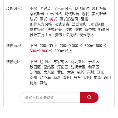
装修风格：
不限
老钱风
宝格丽风格
现代简约
现代极简
了解盛世
意式轻奢
中式风格
现代轻奢
现代
美式轻奢
法式
意式
美式
意式奶油风
混搭
现代东方风格
法式复古
法式古典
现代侘寂
意式极简
法式轻奢
欧式
港式
新中式
奶油风
雅致东方主义
装饰主义风格
现代原木
装修面积：
不限
200㎡以下
200㎡~300㎡
300㎡-500㎡
500㎡~800㎡
800㎡以上
装修地区：
不限
辽中区
苏家屯区
沈北新区
于洪区
铁西区
皇姑区
浑南区
沈抚新区
和平区
沈河区
大东区
营口
大连
铁岭
兴城
辽阳
锦州
葫芦岛
阜新
朝阳
丹东
辽阳
本溪
鞍山
抚顺
其他