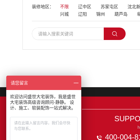
装修地区：
不限
辽中区
苏家屯区
沈北
兴城
辽阳
锦州
葫芦岛
请您留言
欢迎访问盛世大宅装饰，我是盛世
大宅装饰高级咨询顾问-静静。 设
计、施工、软装配饰一站式解决。
SUPP
h
400-004-8