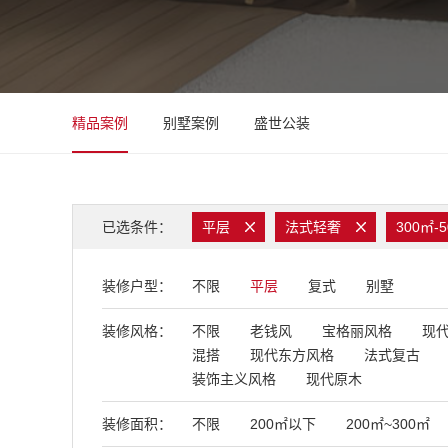
精品案例
别墅案例
盛世公装
已选条件：
平层
法式轻奢
300㎡-
装修户型：
不限
平层
复式
别墅
装修风格：
不限
老钱风
宝格丽风格
现
混搭
现代东方风格
法式复古
装饰主义风格
现代原木
装修面积：
不限
200㎡以下
200㎡~300㎡