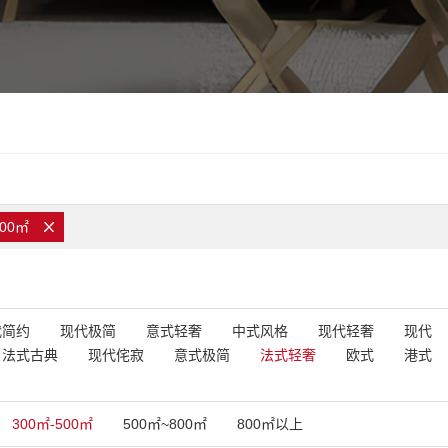
500㎡
代简约
现代极简
意式轻奢
中式风格
现代轻奢
现代
法式古典
现代侘寂
意式极简
法式轻奢
欧式
港式
300㎡-500㎡
500㎡~800㎡
800㎡以上