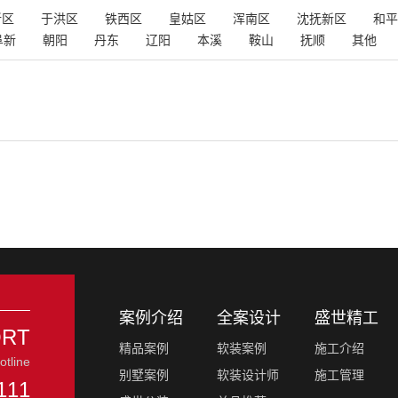
新区
于洪区
铁西区
皇姑区
浑南区
沈抚新区
和平
阜新
朝阳
丹东
辽阳
本溪
鞍山
抚顺
其他
案例介绍
全案设计
盛世精工
ORT
精品案例
软装案例
施工介绍
otline
别墅案例
软装设计师
施工管理
111