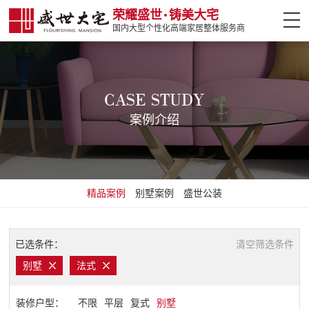
荣耀盛世
铸美大宅
国内大型个性化高端家居整体服务商
网站首页
案例介绍
CASE STUDY
案例介绍
设计大师
热门楼盘
精品案例
别墅案例
盛世公装
全案设计
盛世软装
已选条件：
清空筛选条件
别墅
法式
盛世精工
装修户型：
不限
平层
复式
别墅
装修攻略