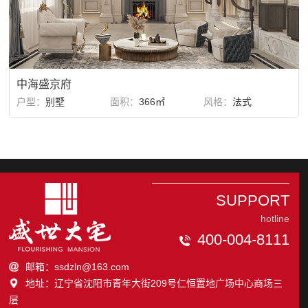
中海盛京府
户型：
别墅
面积：
366㎡
风格：
法式
SUPPORT
hotline
400-004-8111
邮箱：ssdzln@163.com
地址：辽宁省沈阳市青年大街209号仁恒置地广场中心商场三
层