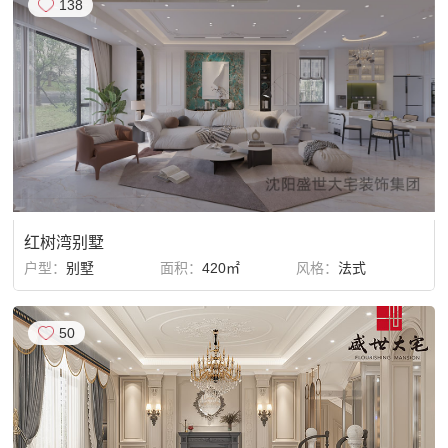
138
红树湾别墅
户型：
别墅
面积：
420㎡
风格：
法式
50