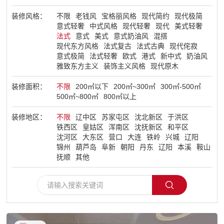
装修风格：
不限
老钱风
宝格丽风格
现代简约
现代极简
了解盛世
意式轻奢
中式风格
现代轻奢
现代
美式轻奢
法式
意式
美式
意式奶油风
混搭
现代东方风格
法式复古
法式古典
现代侘寂
意式极简
法式轻奢
欧式
港式
新中式
奶油风
雅致东方主义
装饰主义风格
现代原木
装修面积：
不限
200㎡以下
200㎡~300㎡
300㎡-500㎡
500㎡~800㎡
800㎡以上
装修地区：
不限
辽中区
苏家屯区
沈北新区
于洪区
铁西区
皇姑区
浑南区
沈抚新区
和平区
沈河区
大东区
营口
大连
铁岭
兴城
辽阳
锦州
葫芦岛
阜新
朝阳
丹东
辽阳
本溪
鞍山
抚顺
其他