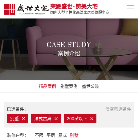
荣耀盛世
铸美大宅
国内大型个性化高端家居整体服务商
网站首页
案例介绍
CASE STUDY
案例介绍
设计大师
热门楼盘
精品案例
别墅案例
盛世公装
全案设计
盛世软装
已选条件：
清空筛选条件
别墅
法式古典
200㎡以下
盛世精工
装修户型：
不限
平层
复式
别墅
装修攻略