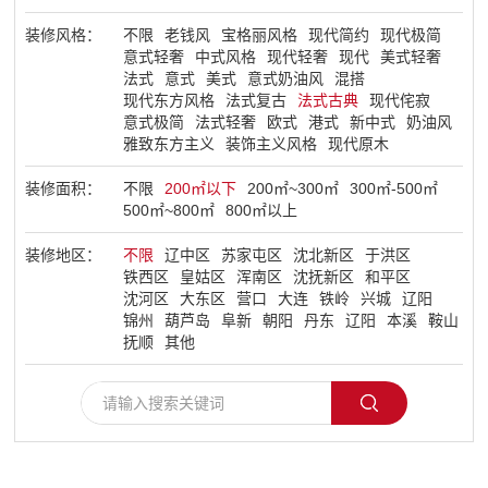
装修风格：
不限
老钱风
宝格丽风格
现代简约
现代极简
了解盛世
意式轻奢
中式风格
现代轻奢
现代
美式轻奢
法式
意式
美式
意式奶油风
混搭
现代东方风格
法式复古
法式古典
现代侘寂
意式极简
法式轻奢
欧式
港式
新中式
奶油风
雅致东方主义
装饰主义风格
现代原木
装修面积：
不限
200㎡以下
200㎡~300㎡
300㎡-500㎡
500㎡~800㎡
800㎡以上
装修地区：
不限
辽中区
苏家屯区
沈北新区
于洪区
铁西区
皇姑区
浑南区
沈抚新区
和平区
沈河区
大东区
营口
大连
铁岭
兴城
辽阳
锦州
葫芦岛
阜新
朝阳
丹东
辽阳
本溪
鞍山
抚顺
其他